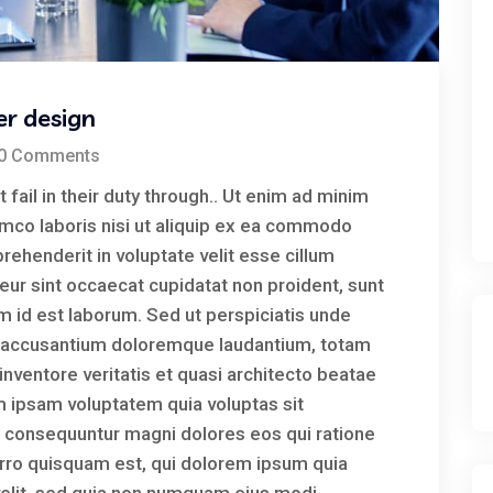
er design
0 Comments
 fail in their duty through.. Ut enim ad minim
amco laboris nisi ut aliquip ex ea commodo
prehenderit in voluptate velit esse cillum
teur sint occaecat cupidatat non proident, sunt
nim id est laborum. Sed ut perspiciatis unde
em accusantium doloremque laudantium, totam
inventore veritatis et quasi architecto beatae
m ipsam voluptatem quia voluptas sit
ia consequuntur magni dolores eos qui ratione
rro quisquam est, qui dolorem ipsum quia