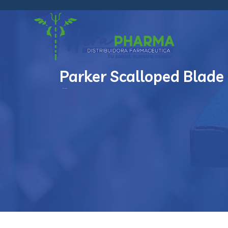
Parker Scalloped Blad
Developer
Parker Scalloped Blade Longer Design