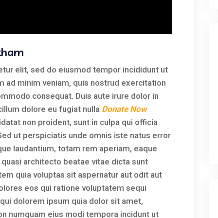
ckham
tur elit, sed do eiusmod tempor incididunt ut
im ad minim veniam, quis nostrud exercitation
 commodo consequat. Duis aute irure dolor in
cillum dolore eu fugiat nulla
Donate Now
datat non proident, sunt in culpa qui officia
Sed ut perspiciatis unde omnis iste natus error
que laudantium, totam rem aperiam, eaque
t quasi architecto beatae vitae dicta sunt
m quia voluptas sit aspernatur aut odit aut
olores eos qui ratione voluptatem sequi
qui dolorem ipsum quia dolor sit amet,
a non numquam eius modi tempora incidunt ut