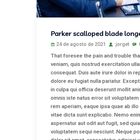
Parker scalloped blade long
24 de agosto de 2021
jorget
That foresee the pain and trouble that
veniam, quis nostrud exercitation ull
consequat. Duis aute irure dolor in re
dolore eu fugiat nulla pariatur. Excep
in culpa qui officia deserunt mollit a
omnis iste natus error sit voluptat
rem aperiam, eaque ipsa quae ab illo 
vitae dicta sunt explicabo. Nemo eni
aspernatur aut odit aut fugit, sed qu
voluptatem sequi nesciunt. Neque po