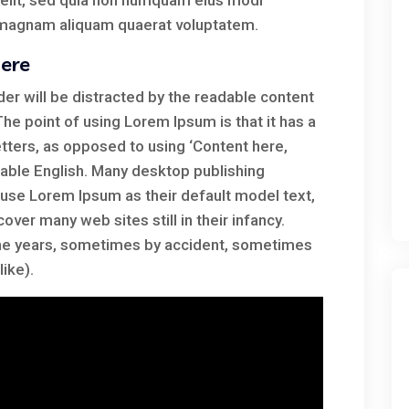
 velit, sed quia non numquam eius modi
e magnam aliquam quaerat voluptatem.
here
ader will be distracted by the readable content
The point of using Lorem Ipsum is that it has a
etters, as opposed to using ‘Content here,
adable English. Many desktop publishing
se Lorem Ipsum as their default model text,
over many web sites still in their infancy.
the years, sometimes by accident, sometimes
ike).